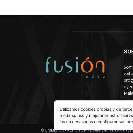
SO
Somo
éxit
prog
oyen
Mála
Depa
Utilizamos cookies propias y de terce
medir su uso y mejorar nuestros servi
las no necesarias o configurar sus pr
© UNIMEDIOS - Agencia de Marketing en Vélez-Málaga