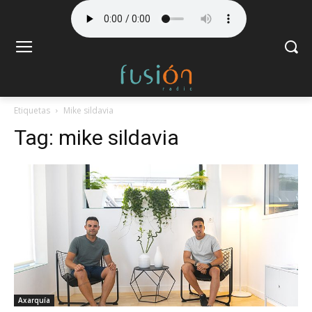
Etiquetas
Mike sildavia
Tag:
mike sildavia
Axarquía