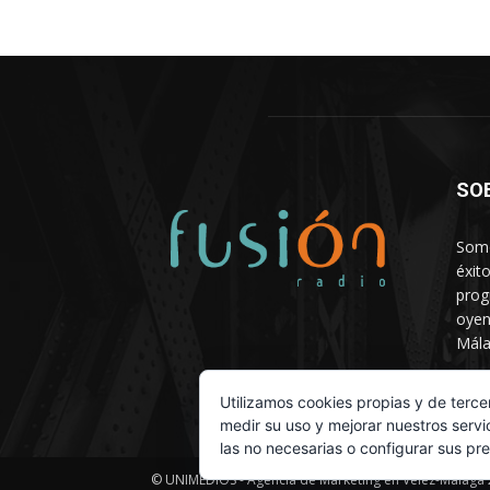
SO
Somo
éxit
prog
oyen
Mála
Depa
Utilizamos cookies propias y de terce
medir su uso y mejorar nuestros servi
las no necesarias o configurar sus pr
© UNIMEDIOS - Agencia de Marketing en Vélez-Málaga