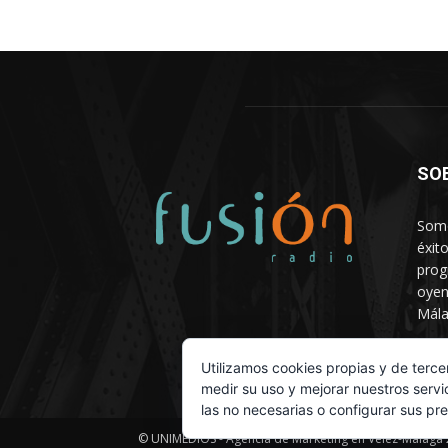
SO
Somo
éxit
prog
oyen
Mála
Depa
Utilizamos cookies propias y de terce
medir su uso y mejorar nuestros servi
las no necesarias o configurar sus pr
© UNIMEDIOS - Agencia de Marketing en Vélez-Málaga