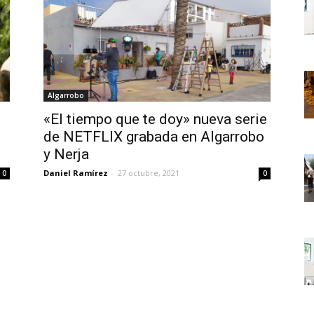
Algarrobo
«El tiempo que te doy» nueva serie
de NETFLIX grabada en Algarrobo
y Nerja
Daniel Ramírez
-
27 octubre, 2021
0
0