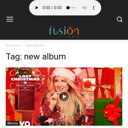
Etiquetas
New album
Tag:
new album
Música