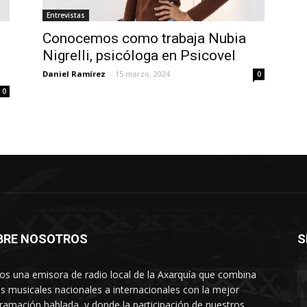
Entrevistas
Conocemos como trabaja Nubia
Nigrelli, psicóloga en Psicovel
Daniel Ramírez
-
15 marzo, 2024
0
0
BRE NOSOTROS
S
s una emisora de radio local de la Axarquía que combina
os musicales nacionales a internacionales con la mejor
ramación hablada, y donde la participación de nuestros