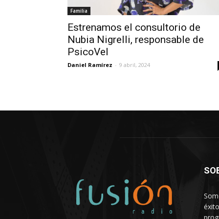
Familia
Estrenamos el consultorio de
Nubia Nigrelli, responsable de
PsicoVel
Daniel Ramírez
-
9 abril, 2024
SO
Somo
éxit
prog