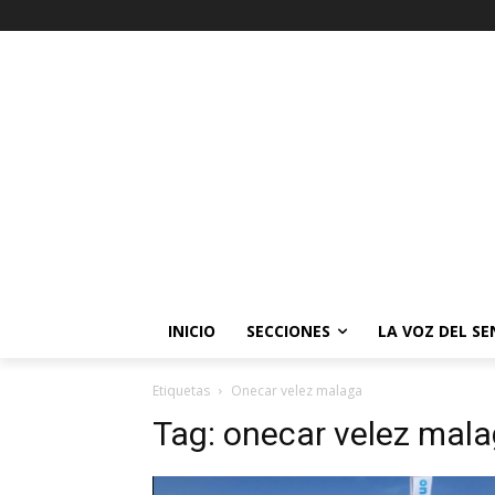
INICIO
SECCIONES
LA VOZ DEL S
Etiquetas
Onecar velez malaga
Tag:
onecar velez mal