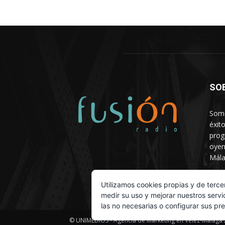
SO
Somo
éxit
prog
oyen
Mála
Depa
Utilizamos cookies propias y de terce
medir su uso y mejorar nuestros servi
las no necesarias o configurar sus pr
© UNIMEDIOS - Agencia de Marketing en Vélez-Málaga