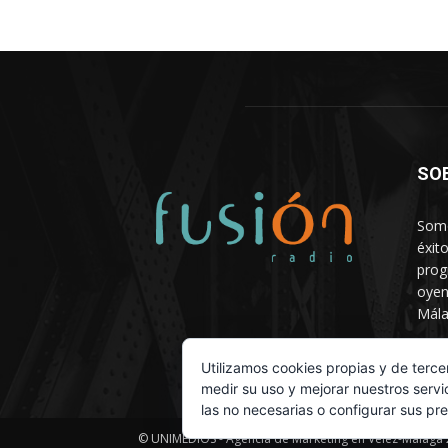
SO
Somo
éxit
prog
oyen
Mála
Depa
Utilizamos cookies propias y de terce
medir su uso y mejorar nuestros servi
las no necesarias o configurar sus pr
© UNIMEDIOS - Agencia de Marketing en Vélez-Málaga