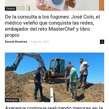
Cocina
De la consulta a los fogones: José Coín, el
médico veleño que conquista las redes,
embajador del reto MasterChef y libro
propio
Daniel Ramírez
-
5 agosto, 2026
0
Axarquía
Axaragua continua realizando mejoras en la