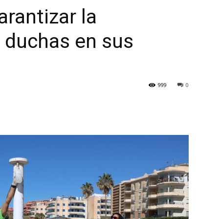
arantizar la
s duchas en sus
999
0