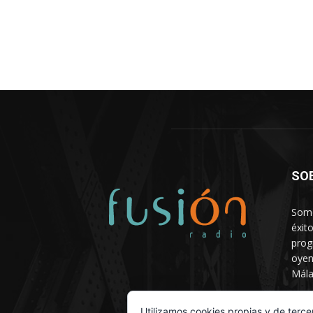
SO
Somo
éxit
prog
oyen
Mála
Depa
Utilizamos cookies propias y de terce