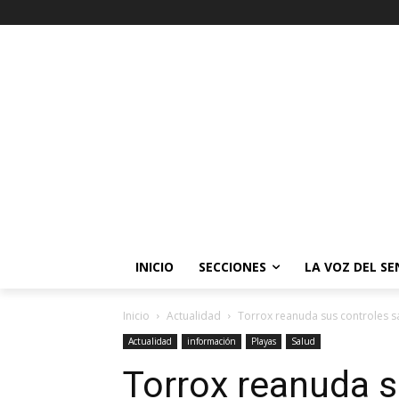
INICIO
SECCIONES
LA VOZ DEL S
Inicio
Actualidad
Torrox reanuda sus controles sa
Actualidad
información
Playas
Salud
Torrox reanuda s