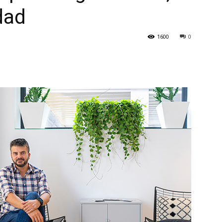
idad
1600
0