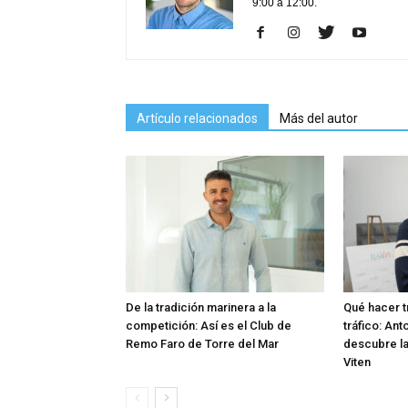
9:00 a 12:00.
Artículo relacionados
Más del autor
De la tradición marinera a la
Qué hacer t
competición: Así es el Club de
tráfico: An
Remo Faro de Torre del Mar
descubre la
Viten