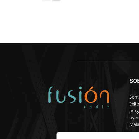
SO
Somo
éxit
prog
oyen
Mála
Depa