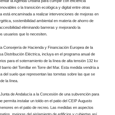
mentar la Agenda Urbana para cumplir con eficiencia
novables o la transición ecológica y digital entre otras
a está encaminada a realizar intervenciones de mejoras en
rgética, sostenibilidad ambiental en materia de ahorro de
 accesibilidad eliminando barreras y mejorando la
los usuarios que lo necesiten.
 la Consejería de Hacienda y Financiación Europea de la
a Distribución Eléctrica, incluya en el programa anual de
ios para el soterramiento de la línea de alta tensión 132 kv
l barrio del Tomillar en Torre del Mar. Esta medida vendría a
a del suelo que representan las torretas sobre las que se
de la línea.
la Junta de Andalucía a la Concesión de una subvención para
e permita instalar un toldo en el patio del CEIP Augusto
 menores en el patio de recreo. Las medidas en aspectos
atios, mejoras del aislamiento de edificios y cubiertas así