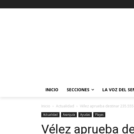
INICIO
SECCIONES
LA VOZ DEL S
Inicio
Actualidad
Vélez aprueba destinar 235.555 
Actualidad
Axarquía
Ayudas
Playas
Vélez aprueba de