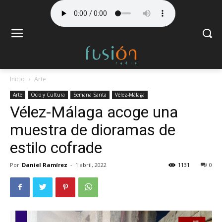
Inicio
Arte
Arte
Ocio y Cultura
Semana Santa
Vélez-Málaga
Vélez-Málaga acoge una
muestra de dioramas de
estilo cofrade
Por
Daniel Ramírez
-
1 abril, 2022
1131
0