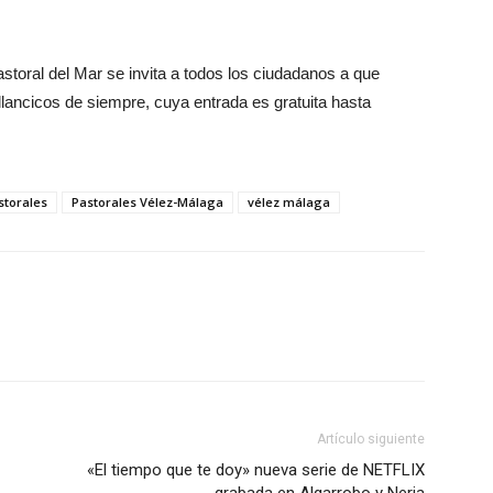
toral del Mar se invita a todos los ciudadanos a que
illancicos de siempre, cuya entrada es gratuita hasta
storales
Pastorales Vélez-Málaga
vélez málaga
Artículo siguiente
«El tiempo que te doy» nueva serie de NETFLIX
grabada en Algarrobo y Nerja