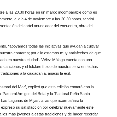
mbre a las 20.30 horas en un marco incomparable como es
amente, el día 4 de noviembre a las 20.30 horas, tendrá
esentación del cartel anunciador del encuentro, obra del
nto, “apoyamos todas las iniciativas que ayudan a cultivar
y nuestra comarca; por ello estamos muy satisfechos de que
idado en nuestra ciudad”. Vélez-Málaga cuenta con una
s canciones y el folclore típico de nuestra tierra en fechas
adiciones a la ciudadanía, añadió la edil.
astoral del Mar’, explicó que esta edición contará con la
 ‘Pastoral Amigos del Beta’ y la ‘Pastoral Peña Santa
toral Las Lagunas de Mijas’; a las que acompañará la
o expresó su satisfacción por celebrar nuevamente este
r a los más jóvenes a estas tradiciones y de hacer recordar