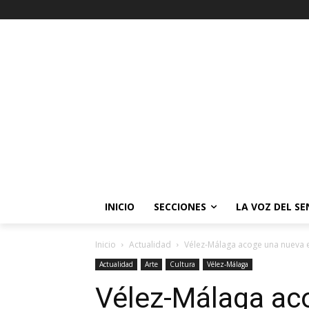
INICIO
SECCIONES
LA VOZ DEL S
Inicio
Actualidad
Vélez-Málaga acoge una nueva e
Actualidad
Arte
Cultura
Vélez-Málaga
Vélez-Málaga ac