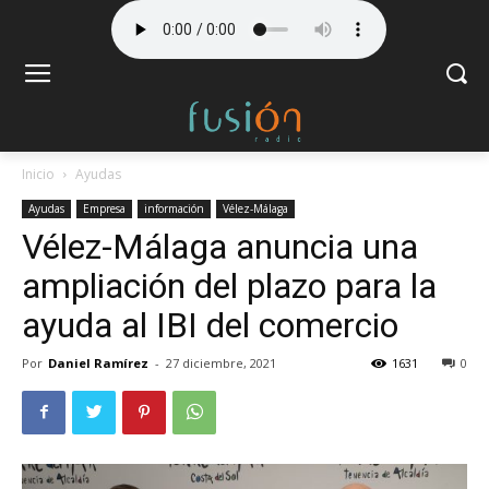
Inicio
Ayudas
Ayudas
Empresa
información
Vélez-Málaga
Vélez-Málaga anuncia una
ampliación del plazo para la
ayuda al IBI del comercio
Por
Daniel Ramírez
-
27 diciembre, 2021
1631
0