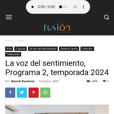
Inicio
Arte
Arte
Cultura
La voz del sentimiento
Semana Santa
Tradición
Tradiciones
La voz del sentimiento,
Programa 2, temporada 2024
Por
Daniel Ramírez
-
16 enero, 2024
1204
0