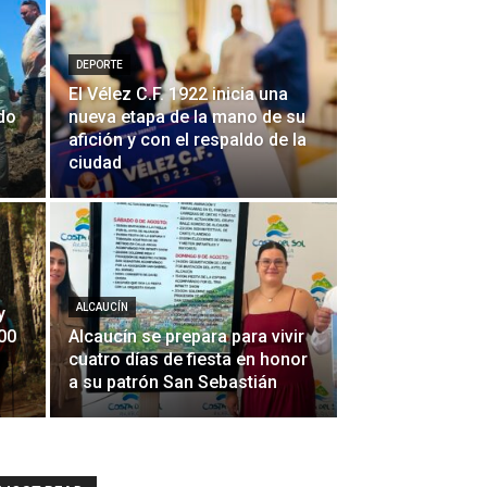
DEPORTE
El Vélez C.F. 1922 inicia una
do
nueva etapa de la mano de su
afición y con el respaldo de la
ciudad
ALCAUCÍN
y
400
Alcaucín se prepara para vivir
cuatro días de fiesta en honor
a su patrón San Sebastián