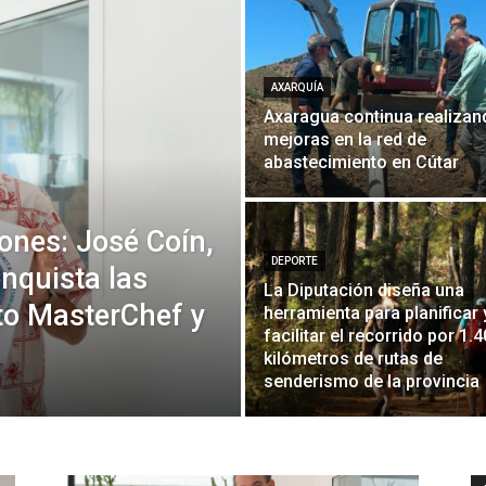
AXARQUÍA
Axaragua continua realizan
mejoras en la red de
abastecimiento en Cútar
gones: José Coín,
DEPORTE
nquista las
La Diputación diseña una
to MasterChef y
herramienta para planificar 
facilitar el recorrido por 1.
kilómetros de rutas de
senderismo de la provincia