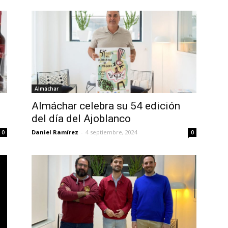
Almáchar
Almáchar celebra su 54 edición
del día del Ajoblanco
Daniel Ramírez
-
4 septiembre, 2024
0
0