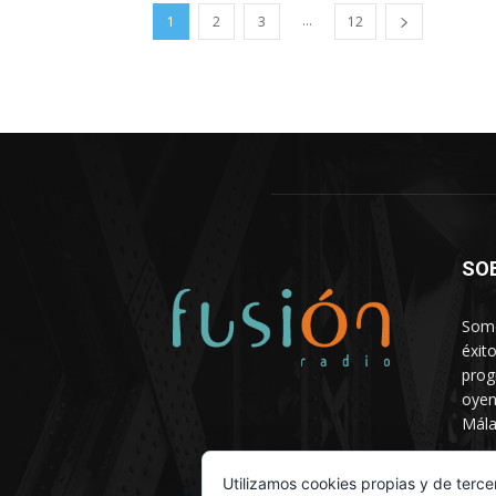
...
1
2
3
12
SO
Somo
éxit
prog
oyen
Mála
Depa
Utilizamos cookies propias y de terce