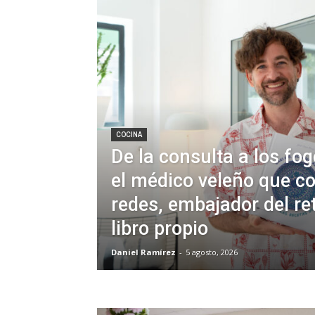
COCINA
De la consulta a los fo
el médico veleño que co
redes, embajador del re
libro propio
Daniel Ramírez
-
5 agosto, 2026