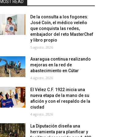
MOST READ
De la consulta a los fogones:
José Coín, el médico veleño
que conquista las redes,
embajador del reto MasterChef
y libro propio
5 agosto, 2026
Axaragua continua realizando
mejoras en la red de
abastecimiento en Cútar
4 agosto, 2026
El Vélez C.F. 1922 inicia una
nueva etapa de la mano de su
afición y con el respaldo de la
ciudad
4 agosto, 2026
La Diputación diseña una
herramienta para planificar y