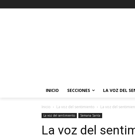
INICIO
SECCIONES
LA VOZ DEL S
Inicio
La voz del sentimiento
La voz del sentimi
La voz del sentimiento
Semana Santa
La voz del senti