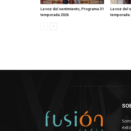
La voz del sentimiento, Programa 31
La voz del 
temporada 2026
temporada 
SO
Somo
éxit