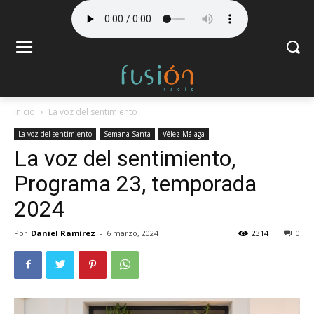
Inicio
La voz del sentimiento
La voz del sentimiento
Semana Santa
Vélez-Málaga
La voz del sentimiento,
Programa 23, temporada
2024
Por
Daniel Ramírez
-
6 marzo, 2024
2314
0