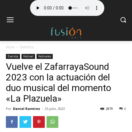
Inicio
Eventos
Eventos
Festival
Festivales
Vuelve el ZafarrayaSound
2023 con la actuación del
duo musical del momento
«La Plazuela»
Por
Daniel Ramírez
-
25 julio, 2023
2879
0