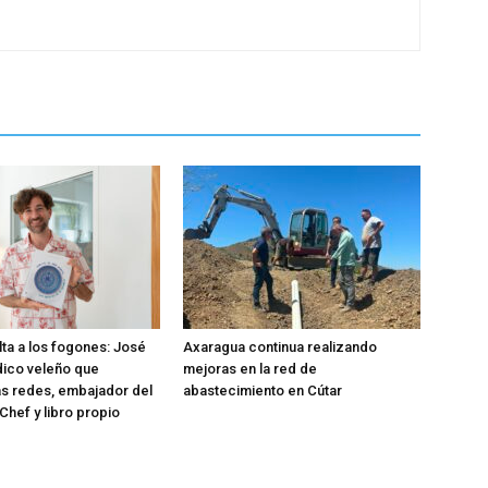
lta a los fogones: José
Axaragua continua realizando
dico veleño que
mejoras en la red de
as redes, embajador del
abastecimiento en Cútar
Chef y libro propio