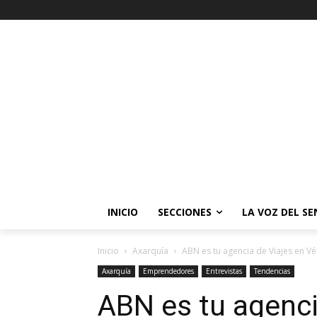
INICIO
SECCIONES
LA VOZ DEL S
Inicio
Axarquía
ABN es tu agencia de Viajes en V
Axarquía
Emprendedores
Entrevistas
Tendencias
ABN es tu agenci