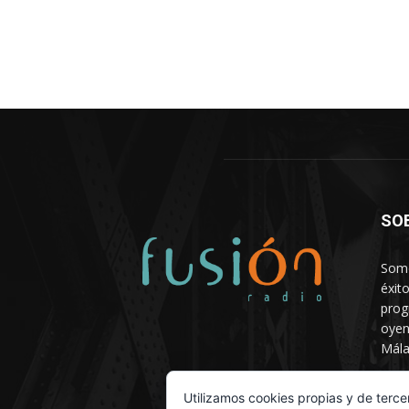
SO
Somo
éxit
prog
oyen
Mála
Depa
Utilizamos cookies propias y de terce