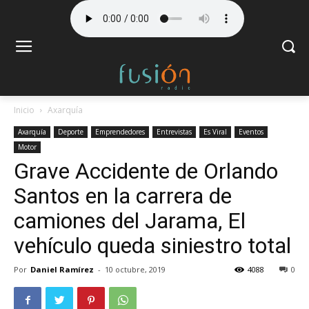
Inicio
Axarquía
Axarquía
Deporte
Emprendedores
Entrevistas
Es Viral
Eventos
Motor
Grave Accidente de Orlando
Santos en la carrera de
camiones del Jarama, El
vehículo queda siniestro total
Por
Daniel Ramírez
-
10 octubre, 2019
4088
0