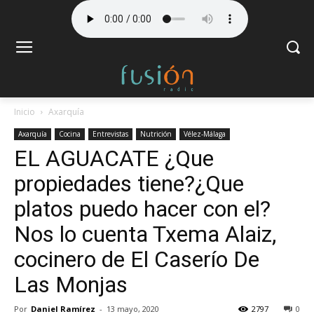
Inicio
Axarquía
Axarquía
Cocina
Entrevistas
Nutrición
Vélez-Málaga
EL AGUACATE ¿Que
propiedades tiene?¿Que
platos puedo hacer con el?
Nos lo cuenta Txema Alaiz,
cocinero de El Caserío De
Las Monjas
Por
Daniel Ramírez
-
13 mayo, 2020
2797
0