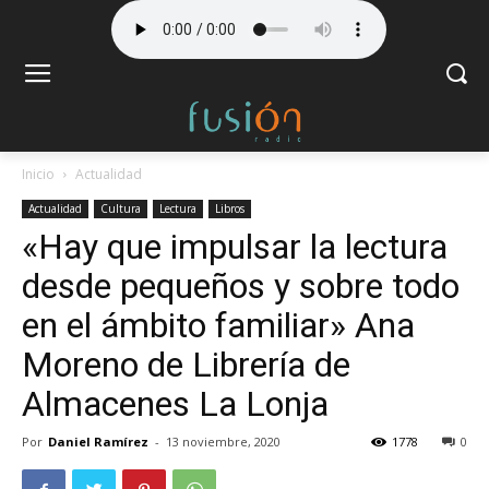
Inicio
Actualidad
Actualidad
Cultura
Lectura
Libros
«Hay que impulsar la lectura
desde pequeños y sobre todo
en el ámbito familiar» Ana
Moreno de Librería de
Almacenes La Lonja
Por
Daniel Ramírez
-
13 noviembre, 2020
1778
0