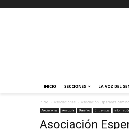
INICIO
SECCIONES
LA VOZ DEL S
Inicio
Asociaciones
Asociación Esperanza camin
Asociaciones
Axarquía
Benéfico
Entrevistas
informació
Asociación Espe