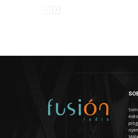
SO
Somo
éxit
prog
oyen
Mála