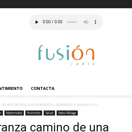
ENTIMIENTO
CONTACTA
o de una década acompañando y ayudando a mujeres con...
n
Maternidad
Nutrición
Salud
Vélez-Málaga
ranza camino de una