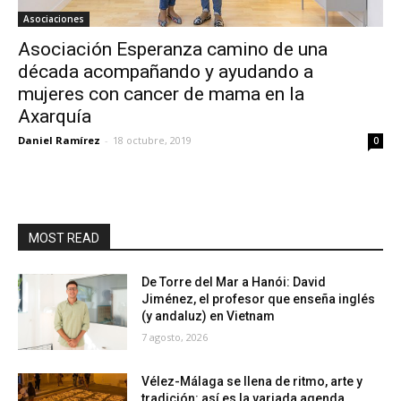
Asociaciones
Asociación Esperanza camino de una
década acompañando y ayudando a
mujeres con cancer de mama en la
Axarquía
Daniel Ramírez
-
18 octubre, 2019
0
MOST READ
De Torre del Mar a Hanói: David
Jiménez, el profesor que enseña inglés
(y andaluz) en Vietnam
7 agosto, 2026
Vélez-Málaga se llena de ritmo, arte y
tradición: así es la variada agenda