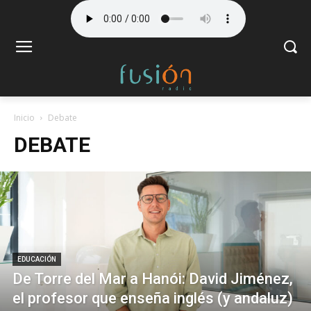
Inicio
Debate
DEBATE
EDUCACIÓN
De Torre del Mar a Hanói: David Jiménez,
el profesor que enseña inglés (y andaluz)