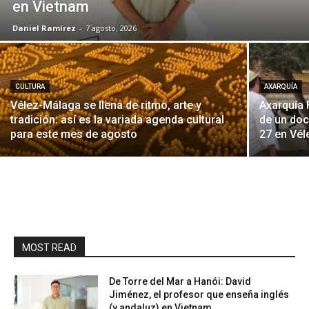
en Vietnam
Daniel Ramírez
-
7 agosto, 2026
CULTURA
AXARQUÍA
Vélez-Málaga se llena de ritmo, arte y
Axarquía 
tradición: así es la variada agenda cultural
de un doc
para este mes de agosto
27 en Vé
MOST READ
De Torre del Mar a Hanói: David
Jiménez, el profesor que enseña inglés
(y andaluz) en Vietnam