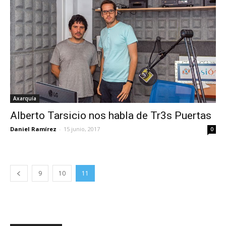
Axarquía
Alberto Tarsicio nos habla de Tr3s Puertas
Daniel Ramírez
-
15 junio, 2017
0
9
10
11