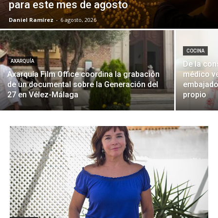
para este mes de agosto
Daniel Ramírez
-
6 agosto, 2026
COCINA
AXARQUÍA
De la con
Axarquía Film Office coordina la grabación
médico ve
de un documental sobre la Generación del
embajador
27 en Vélez-Málaga
propio