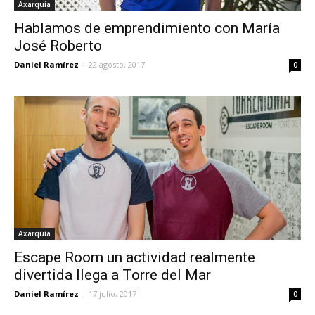
Axarquía
Hablamos de emprendimiento con María
José Roberto
Daniel Ramírez
-
22 agosto, 2017
0
Axarquía
Escape Room un actividad realmente
divertida llega a Torre del Mar
Daniel Ramírez
-
17 julio, 2017
0