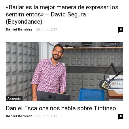
«Bailar es la mejor manera de expresar los
sentimientos» – David Segura
(Beyondance)
Daniel Ramírez
-
26 junio, 2017
0
Axarquía
Daniel Escalona nos habla sobre Tintineo
Daniel Ramírez
-
19 junio, 2017
0