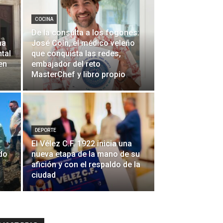
COCINA
De la consulta a los fogones:
na
José Coín, el médico veleño
tal
que conquista las redes,
en
embajador del reto
MasterChef y libro propio
DEPORTE
El Vélez C.F. 1922 inicia una
do
nueva etapa de la mano de su
afición y con el respaldo de la
ciudad