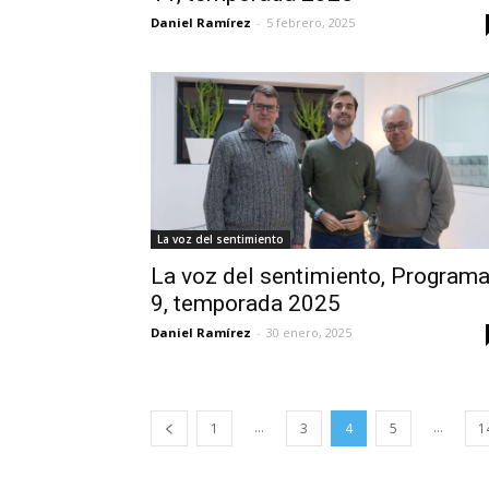
Daniel Ramírez
-
5 febrero, 2025
La voz del sentimiento
La voz del sentimiento, Program
9, temporada 2025
Daniel Ramírez
-
30 enero, 2025
...
...
1
3
4
5
1