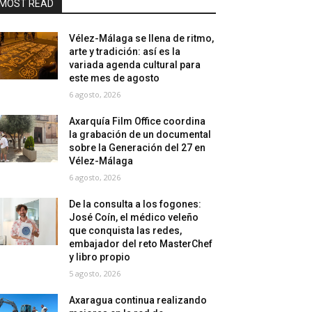
MOST READ
Vélez-Málaga se llena de ritmo,
arte y tradición: así es la
variada agenda cultural para
este mes de agosto
6 agosto, 2026
Axarquía Film Office coordina
la grabación de un documental
sobre la Generación del 27 en
Vélez-Málaga
6 agosto, 2026
De la consulta a los fogones:
José Coín, el médico veleño
que conquista las redes,
embajador del reto MasterChef
y libro propio
5 agosto, 2026
Axaragua continua realizando