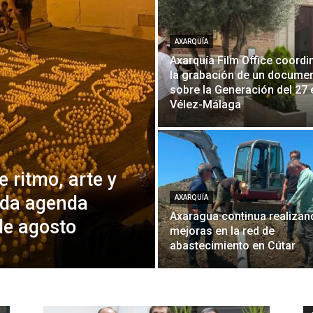
AXARQUÍA
Axarquía Film Office coordi
la grabación de un documen
sobre la Generación del 27 
Vélez-Málaga
 ritmo, arte y
iada agenda
AXARQUÍA
Axaragua continua realizan
de agosto
mejoras en la red de
abastecimiento en Cútar