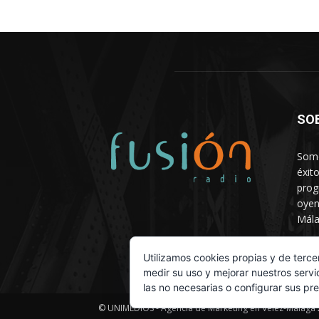
SO
Somo
éxit
prog
oyen
Mála
Depa
Utilizamos cookies propias y de terce
medir su uso y mejorar nuestros servi
las no necesarias o configurar sus pr
© UNIMEDIOS - Agencia de Marketing en Vélez-Málaga