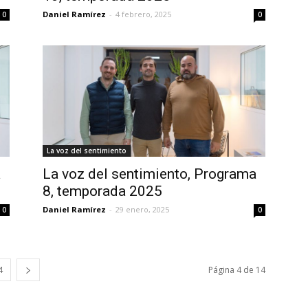
Daniel Ramírez
-
4 febrero, 2025
0
0
La voz del sentimiento
a
La voz del sentimiento, Programa
8, temporada 2025
Daniel Ramírez
-
29 enero, 2025
0
0
4
Página 4 de 14