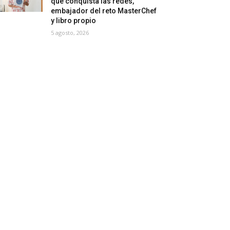
que conquista las redes,
embajador del reto MasterChef
y libro propio
5 agosto, 2026