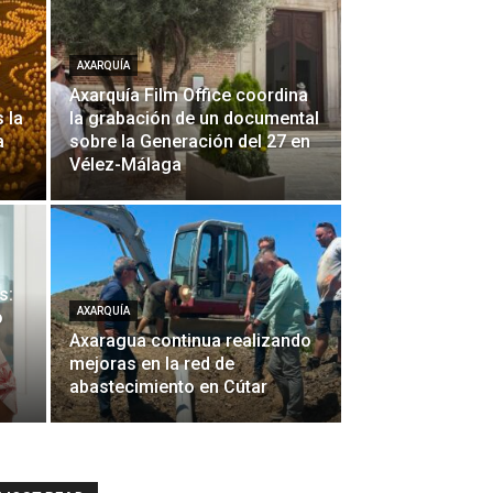
AXARQUÍA
Axarquía Film Office coordina
s la
la grabación de un documental
a
sobre la Generación del 27 en
Vélez-Málaga
s:
AXARQUÍA
o
Axaragua continua realizando
mejoras en la red de
abastecimiento en Cútar