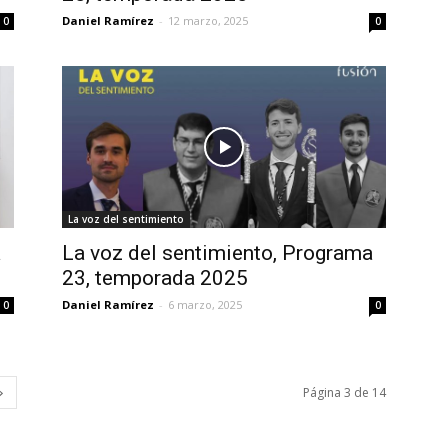
Daniel Ramírez
-
12 marzo, 2025
0
0
La voz del sentimiento
a
La voz del sentimiento, Programa
23, temporada 2025
Daniel Ramírez
-
6 marzo, 2025
0
0
Página 3 de 14