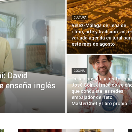
CULTURA
Vélez-Málaga se llena de
ritmo, arte y tradición: así e
variada agenda cultural par
este mes de agosto
COCINA
i: David
De la consulta a los fogone
e enseña inglés
José Coín, el médico veleñ
que conquista las redes,
embajador del reto
MasterChef y libro propio