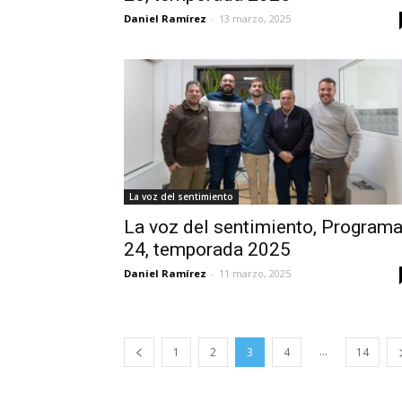
Daniel Ramírez
-
13 marzo, 2025
La voz del sentimiento
La voz del sentimiento, Program
24, temporada 2025
Daniel Ramírez
-
11 marzo, 2025
...
1
2
3
4
14