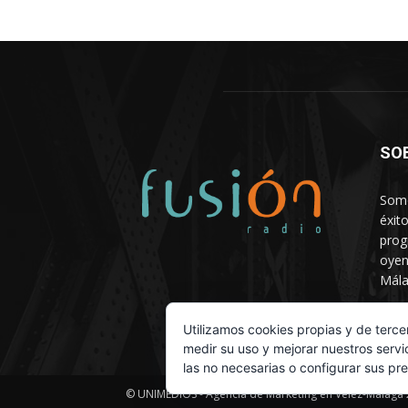
SO
Somo
éxit
prog
oyen
Mála
Depa
Utilizamos cookies propias y de terce
medir su uso y mejorar nuestros servi
las no necesarias o configurar sus pr
© UNIMEDIOS - Agencia de Marketing en Vélez-Málaga