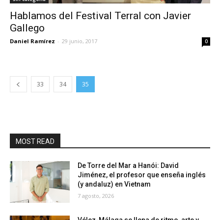
Hablamos del Festival Terral con Javier
Gallego
Daniel Ramírez
-
29 junio, 2017
0
33
34
35
MOST READ
De Torre del Mar a Hanói: David
Jiménez, el profesor que enseña inglés
(y andaluz) en Vietnam
7 agosto, 2026