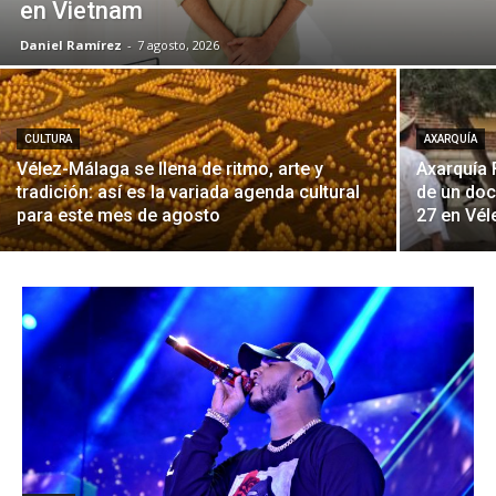
en Vietnam
Daniel Ramírez
-
7 agosto, 2026
CULTURA
AXARQUÍA
Vélez-Málaga se llena de ritmo, arte y
Axarquía 
tradición: así es la variada agenda cultural
de un doc
para este mes de agosto
27 en Vé