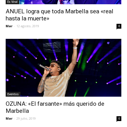
Es Viral
ANUEL logra que toda Marbella sea «real
hasta la muerte»
Mar
-
12 agosto, 2019
0
Eventos
OZUNA: «El farsante» más querido de
Marbella
Mar
-
29 julio, 2019
0