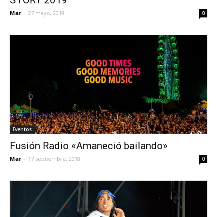
Mar
-
27 mayo, 2019
0
Eventos
Fusión Radio «Amaneció bailando»
Mar
-
17 septiembre, 2018
0