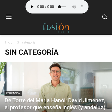
Inicio
Sin categoría
SIN CATEGORÍA
EDUCACIÓN
De Torre del Mar a Hanói: David Jiménez,
el profesor que enseña inglés (y andaluz)