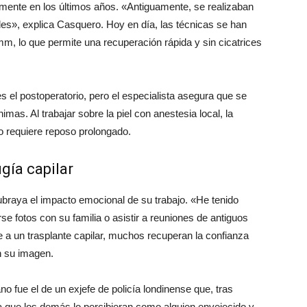
emente en los últimos años. «Antiguamente, se realizaban
des», explica Casquero. Hoy en día, las técnicas se han
m, lo que permite una recuperación rápida y sin cicatrices
 el postoperatorio, pero el especialista asegura que se
mas. Al trabajar sobre la piel con anestesia local, la
o requiere reposo prolongado.
gía capilar
braya el impacto emocional de su trabajo. «He tenido
 fotos con su familia o asistir a reuniones de antiguos
a un trasplante capilar, muchos recuperan la confianza
n su imagen.
 fue el de un exjefe de policía londinense que, tras
ía que los demás lo percibieran como alguien envejecido y