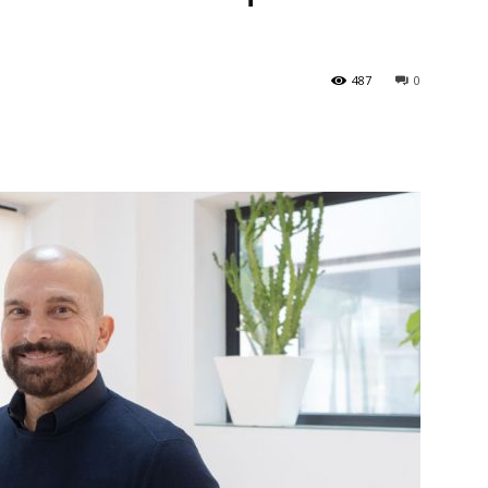
s
487
0