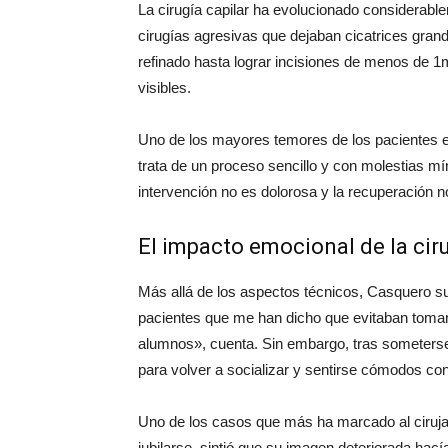
La cirugía capilar ha evolucionado considerabl
cirugías agresivas que dejaban cicatrices gran
refinado hasta lograr incisiones de menos de 1m
visibles.
Uno de los mayores temores de los pacientes es
trata de un proceso sencillo y con molestias míni
intervención no es dolorosa y la recuperación n
El impacto emocional de la ciru
Más allá de los aspectos técnicos, Casquero su
pacientes que me han dicho que evitaban tomarse
alumnos», cuenta. Sin embargo, tras someterse 
para volver a socializar y sentirse cómodos co
Uno de los casos que más ha marcado al cirujano
jubilarse, sintió que su imagen deteriorada hac