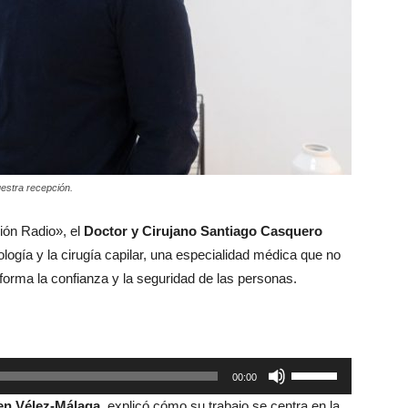
uestra recepción.
ón Radio», el
Doctor y Cirujano Santiago Casquero
logía y la cirugía capilar, una especialidad médica que no
sforma la confianza y la seguridad de las personas.
Utiliza
00:00
las
en Vélez-Málaga
, explicó cómo su trabajo se centra en la