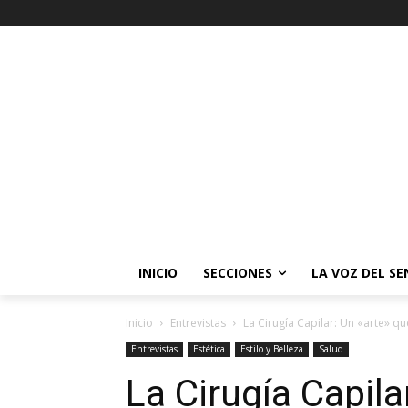
INICIO
SECCIONES
LA VOZ DEL S
Inicio
Entrevistas
La Cirugía Capilar: Un «arte» q
Entrevistas
Estética
Estilo y Belleza
Salud
La Cirugía Capila