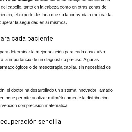
teclas
 del cabello, tanto en la cabeza como en otras zonas del
de
iencia, el experto destaca que su labor ayuda a mejorar la
flecha
cuperar la seguridad en sí mismos.
arriba/abajo
para
para cada paciente
aumentar
o
 para determinar la mejor solución para cada caso. «No
disminuir
za la importancia de un diagnóstico preciso. Algunas
el
armacológicos o de mesoterapia capilar, sin necesidad de
volumen.
ón, el doctor ha desarrollado un sistema innovador llamado
foque permite analizar milimétricamente la distribución
ntervención con precisión matemática.
 recuperación sencilla