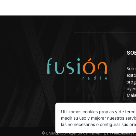
SO
Somo
éxit
prog
oyen
Mála
Depa
Utilizamos cookies propias y de terce
medir su uso y mejorar nuestros servi
las no necesarias o configurar sus pr
© UNIMEDIOS - Agencia de Marketing en Vélez-Málaga