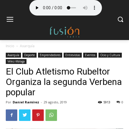
Inicio
Axarquía
Axarquía
Deporte
Emprendedores
Entrevistas
Eventos
Ocio y Cultura
Vélez-Málaga
El Club Atletismo Rubeltor
Organiza la segunda Verbena
popular
Por
Daniel Ramírez
-
29 agosto, 2019
5913
0