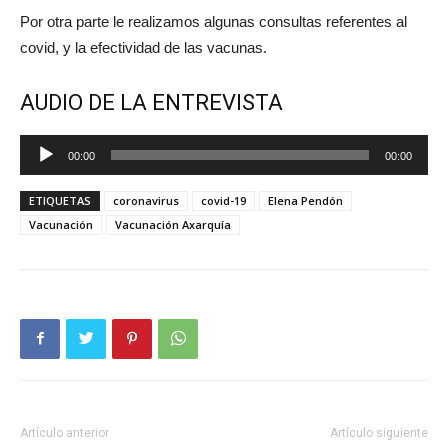
Por otra parte le realizamos algunas consultas referentes al
covid, y la efectividad de las vacunas.
AUDIO DE LA ENTREVISTA
Reproductor
00:00
00:00
de
audio
ETIQUETAS
coronavirus
covid-19
Elena Pendón
Vacunación
Vacunación Axarquía
Artículo anterior
Artículo siguiente