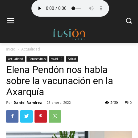
Inicio
Actualidad
Actualidad
Coronavirus
covid 19
Salud
Elena Pendón nos habla
sobre la vacunación en la
Axarquía
Por
Daniel Ramírez
-
28 enero, 2022
2430
0