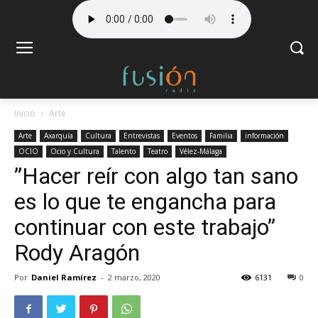
Inicio
Arte
Arte
Axarquía
Cultura
Entrevistas
Eventos
Familia
información
OCIO
Ocio y Cultura
Talento
Teatro
Vélez-Málaga
”Hacer reír con algo tan sano
es lo que te engancha para
continuar con este trabajo”
Rody Aragón
Por
Daniel Ramírez
-
2 marzo, 2020
6131
0