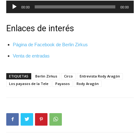
Reproductor
00:00
00:00
de
audio
Enlaces de interés
Página de Facebook de Berlin Zirkus
Venta de entradas
ETIQUETAS
Berlin Zirkus
Circo
Entrevista Rody Aragón
Los payasos de la Tele
Payasos
Rody Aragón