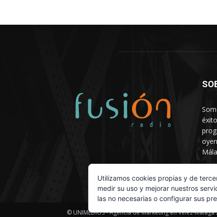
SO
Somo
éxit
prog
oyen
Mála
Depa
Utilizamos cookies propias y de terce
medir su uso y mejorar nuestros servi
las no necesarias o configurar sus pr
© UNIMEDIOS - Agencia de Marketing en Vélez-Málaga