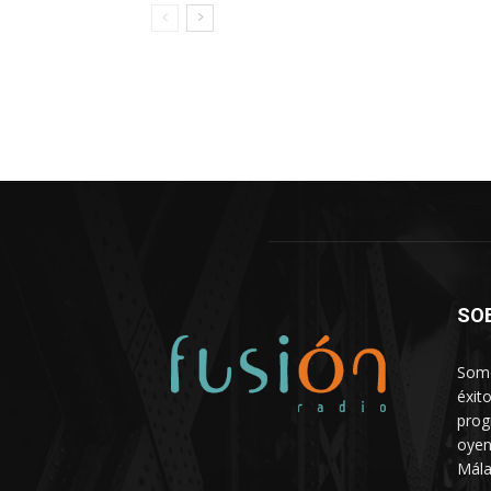
SO
Somo
éxit
prog
oyen
Mála