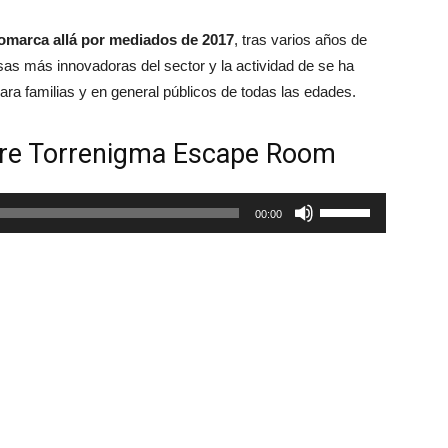
comarca allá por mediados de 2017
, tras varios años de
as más innovadoras del sector y la actividad de se ha
para familias y en general públicos de todas las edades.
obre Torrenigma Escape Room
Utiliza
00:00
las
teclas
de
flecha
arriba/abajo
para
aumentar
o
disminuir