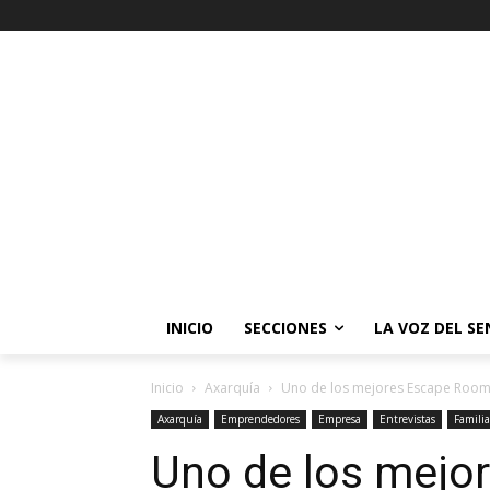
INICIO
SECCIONES
LA VOZ DEL S
Inicio
Axarquía
Uno de los mejores Escape Room d
Axarquía
Emprendedores
Empresa
Entrevistas
Familia
Uno de los mejo