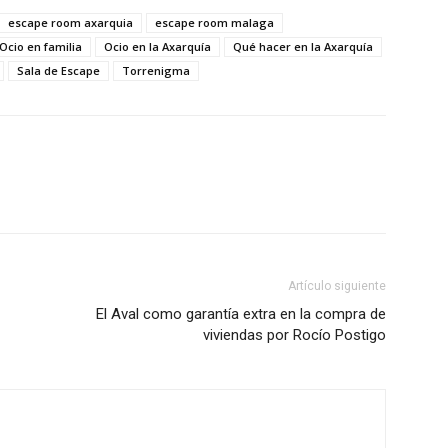
el
escape room axarquia
escape room malaga
volumen.
Ocio en familia
Ocio en la Axarquía
Qué hacer en la Axarquía
Sala de Escape
Torrenigma
Artículo siguiente
El Aval como garantía extra en la compra de
viviendas por Rocío Postigo