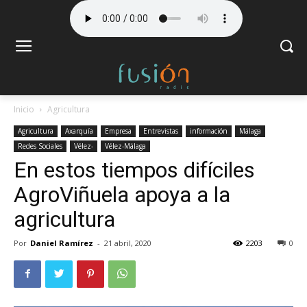
Inicio
Agricultura
Agricultura
Axarquía
Empresa
Entrevistas
información
Málaga
Redes Sociales
Vélez-
Vélez-Málaga
En estos tiempos difíciles
AgroViñuela apoya a la
agricultura
Por
Daniel Ramírez
-
21 abril, 2020
2203
0