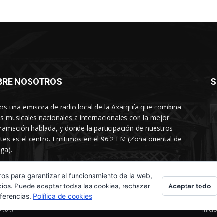
BRE NOSOTROS
S
s una emisora de radio local de la Axarquía que combina
os musicales nacionales a internacionales con la mejor
ramación hablada, y donde la participación de nuestros
tes es el centro. Emitimos en el 96.2 FM (Zona oriental de
ga).
rtamento comercial: 654 84 67 40
ros para garantizar el funcionamiento de la web,
Aceptar todo
cios. Puede aceptar todas las cookies, rechazar
eferencias.
Política de cookies
Inicio
 2026