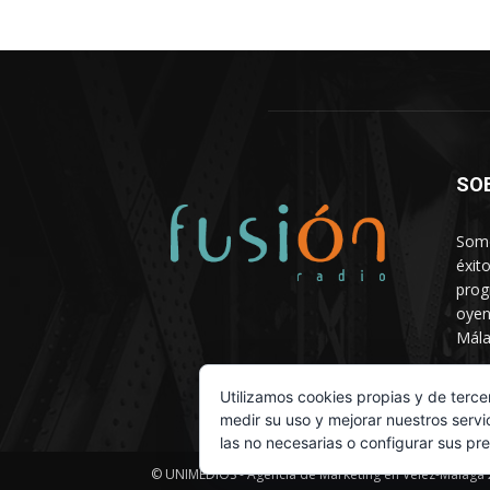
SO
Somo
éxit
prog
oyen
Mála
Depa
Utilizamos cookies propias y de terce
medir su uso y mejorar nuestros servi
las no necesarias o configurar sus pr
© UNIMEDIOS - Agencia de Marketing en Vélez-Málaga