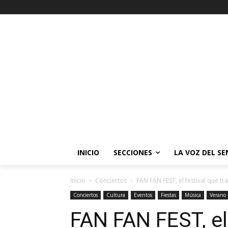
INICIO
SECCIONES
LA VOZ DEL S
Inicio
Conciertos
FAN FAN FEST, el festival que tra
Conciertos
Cultura
Eventos
Fiestas
Música
Verano
FAN FAN FEST, el 