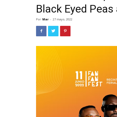
Black Eyed Peas a
Por
Mar
-
27 mayo, 2022