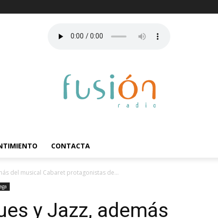
ENTIMIENTO
CONTACTA
emás del musical Cabaret protagonistas de...
aga
lues y Jazz, además