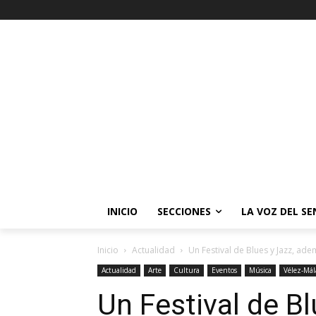
INICIO
SECCIONES
LA VOZ DEL S
Inicio
Actualidad
Un Festival de Blues y Jazz, ad
Actualidad
Arte
Cultura
Eventos
Música
Vélez-Mál
Un Festival de B