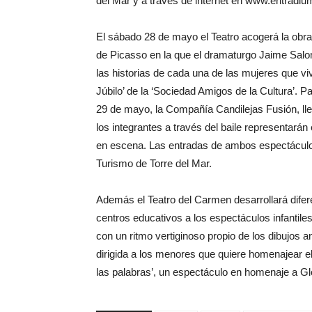
del Mar y a través de internet en www.entradi
El sábado 28 de mayo el Teatro acogerá la obra
de Picasso en la que el dramaturgo Jaime Salom 
las historias de cada una de las mujeres que viv
Júbilo’ de la ‘Sociedad Amigos de la Cultura’. 
29 de mayo, la Compañía Candilejas Fusión, lle
los integrantes a través del baile representará
en escena. Las entradas de ambos espectáculo es
Turismo de Torre del Mar.
Además el Teatro del Carmen desarrollará dife
centros educativos a los espectáculos infantil
con un ritmo vertiginoso propio de los dibujos
dirigida a los menores que quiere homenajear el
las palabras’, un espectáculo en homenaje a G