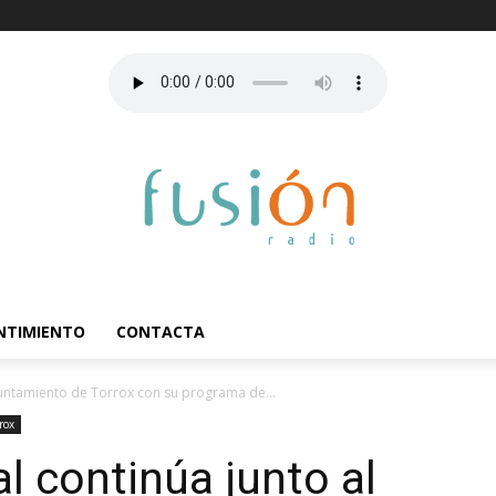
ENTIMIENTO
CONTACTA
yuntamiento de Torrox con su programa de...
rox
l continúa junto al