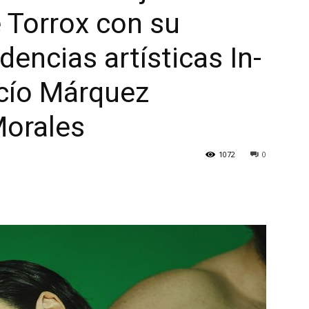
 Torrox con su
encias artísticas In-
cío Márquez
Morales
1072
0