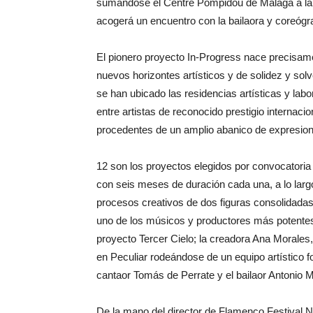
sumándose el Centre Pompidou de Málaga a la
acogerá un encuentro con la bailaora y coreóg
El pionero proyecto In-Progress nace precisame
nuevos horizontes artísticos y de solidez y sol
se han ubicado las residencias artísticas y lab
entre artistas de reconocido prestigio internaci
procedentes de un amplio abanico de expresio
12 son los proyectos elegidos por convocatoria 
con seis meses de duración cada una, a lo larg
procesos creativos de dos figuras consolidada
uno de los músicos y productores más potentes 
proyecto Tercer Cielo; la creadora Ana Morales
en Peculiar rodeándose de un equipo artístico 
cantaor Tomás de Perrate y el bailaor Antonio M
De la mano del director de Flamenco Festival N