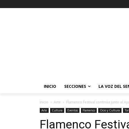
INICIO
SECCIONES
LA VOZ DEL S
Inicio
Arte
Flamenco Festival continúa junto al A
Arte
Cultura
Eventos
Flamenco
Ocio y Cultura
Tor
Flamenco Festiva