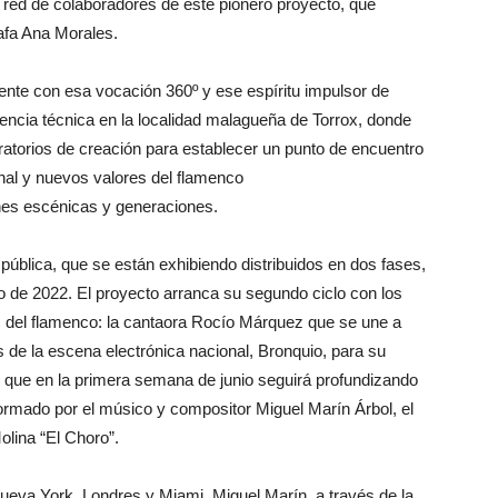
 red de colaboradores de este pionero proyecto, que
rafa Ana Morales.
nte con esa vocación 360º y ese espíritu impulsor de
vencia técnica en la localidad malagueña de Torrox, donde
oratorios de creación para establecer un punto de encuentro
onal y nuevos valores del flamenco
nes escénicas y generaciones.
pública, que se están exhibiendo distribuidos en dos fases,
o de 2022. El proyecto arranca su segundo ciclo con los
s del flamenco: la cantaora Rocío Márquez que se une a
de la escena electrónica nacional, Bronquio, para su
, que en la primera semana de junio seguirá profundizando
formado por el músico y compositor Miguel Marín Árbol, el
olina “El Choro”.
ueva York, Londres y Miami, Miguel Marín, a través de la