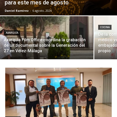
para este mes de agosto
Daniel Ramírez
-
6 agosto, 2026
COCINA
AXARQUÍA
De la con
Axarquía Film Office coordina la grabación
médico ve
de un documental sobre la Generación del
embajador
27 en Vélez-Málaga
propio