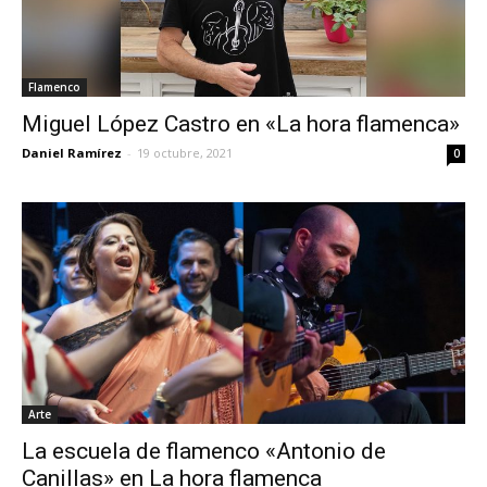
Flamenco
Miguel López Castro en «La hora flamenca»
Daniel Ramírez
-
19 octubre, 2021
0
Arte
La escuela de flamenco «Antonio de
Canillas» en La hora flamenca