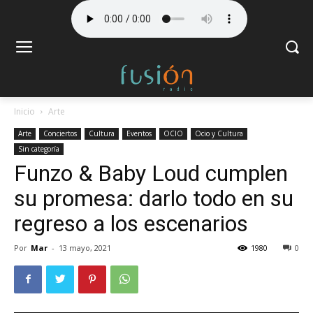
Inicio
Arte
Arte
Conciertos
Cultura
Eventos
OCIO
Ocio y Cultura
Sin categoría
Funzo & Baby Loud cumplen
su promesa: darlo todo en su
regreso a los escenarios
Por
Mar
-
13 mayo, 2021
1980
0