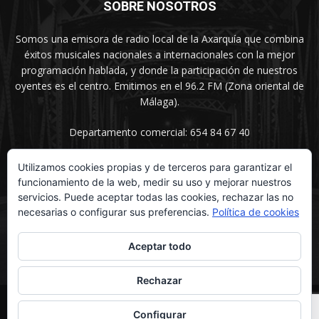
SOBRE NOSOTROS
Somos una emisora de radio local de la Axarquía que combina
éxitos musicales nacionales a internacionales con la mejor
programación hablada, y donde la participación de nuestros
oyentes es el centro. Emitimos en el 96.2 FM (Zona oriental de
Málaga).
Departamento comercial: 654 84 67 40
Utilizamos cookies propias y de terceros para garantizar el
funcionamiento de la web, medir su uso y mejorar nuestros
SÍGUENOS
servicios. Puede aceptar todas las cookies, rechazar las no
necesarias o configurar sus preferencias.
Política de cookies
Aceptar todo
Rechazar
© UNIMEDIOS - Agencia de Marketing en Vélez-Málaga 2026
Configurar