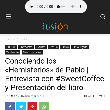
Inicio
Cultura
Cultura
Entrevistas
Eventos
Lectura
Libros
Sin categoría
Tendencias
Tiempo para leer
Conociendo los
«Hemisferios» de Pablo |
Entrevista con #SweetCoffee
y Presentación del libro
Por
Mar
-
16 diciembre, 2019
4331
0