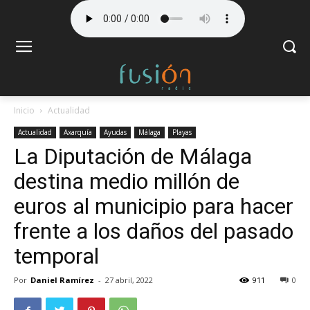
Inicio
Actualidad
Actualidad
Axarquía
Ayudas
Málaga
Playas
La Diputación de Málaga
destina medio millón de
euros al municipio para hacer
frente a los daños del pasado
temporal
Por
Daniel Ramírez
-
27 abril, 2022
911
0