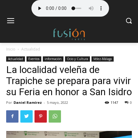
Inicio
Actualidad
Actualidad
Eventos
información
Ocio y Cultura
Vélez-Málaga
La localidad veleña de
Trapiche se prepara para vivir
su Feria en honor a San Isidro
Por
Daniel Ramírez
-
5 mayo, 2022
1147
0