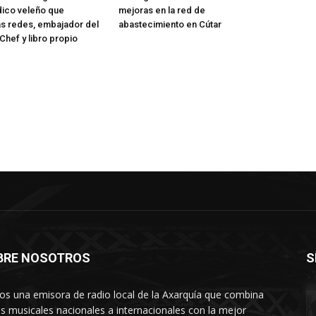
dico veleño que
mejoras en la red de
as redes, embajador del
abastecimiento en Cútar
Chef y libro propio
BRE NOSOTROS
S
s una emisora de radio local de la Axarquía que combina
os musicales nacionales a internacionales con la mejor