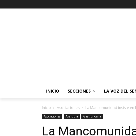
INICIO
SECCIONES
LA VOZ DEL S
Inicio
Asociaciones
La Mancomunidad insiste en la
Asociaciones
Axarquía
Gastronomía
La Mancomunidad 